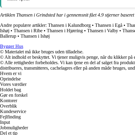
Artiklen Thansen i Grindsted har i gennemsnit fået
4.9
stjerner basere
Andre populære artikler:
Thansen i Kalundborg
•
Thansen i Egå
•
Tha
Ishøj
•
Thansen i Ribe
•
Thansen i Hjørring
•
Thansen i Valby
•
Thans
Ballerup
•
Thansen i Ishøj
Bygger Hus
© Materialet må ikke bruges uden tilladelse.
© Alt indhold er beskyttet. Vi tjener muligvis penge, når du klikker på e
© Alle rettigheder forbeholdes. Vi kan tjene en del af salget fra produk
distribueres, transmitteres, cachelagres eller på anden måde bruges, und
Hvem er vi
Oprindelse
Vores værdier
Holdet bag
Gør en forskel
Kontorer
Overblik
Kundeservice
Fejlfinding
Input
Jobmuligheder
Del et tip