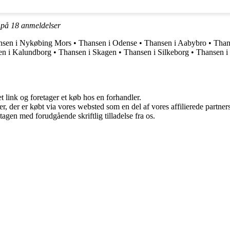
t på
18
anmeldelser
nsen i Nykøbing Mors
•
Thansen i Odense
•
Thansen i Aabybro
•
Than
en i Kalundborg
•
Thansen i Skagen
•
Thansen i Silkeborg
•
Thansen i
t link og foretager et køb hos en forhandler.
ter, der er købt via vores websted som en del af vores affilierede partn
tagen med forudgående skriftlig tilladelse fra os.