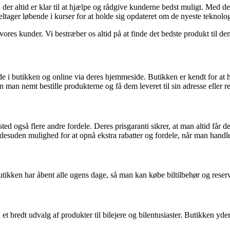
r altid er klar til at hjælpe og rådgive kunderne bedst muligt. Med der
 deltager løbende i kurser for at holde sig opdateret om de nyeste teknolo
l vores kunder. Vi bestræber os altid på at finde det bedste produkt til 
 butikken og online via deres hjemmeside. Butikken er kendt for at have
n man nemt bestille produkterne og få dem leveret til sin adresse eller r
d også flere andre fordele. Deres prisgaranti sikrer, at man altid får d
 desuden mulighed for at opnå ekstra rabatter og fordele, når man handl
ikken har åbent alle ugens dage, så man kan købe biltilbehør og reserve
et bredt udvalg af produkter til bilejere og bilentusiaster. Butikken yd