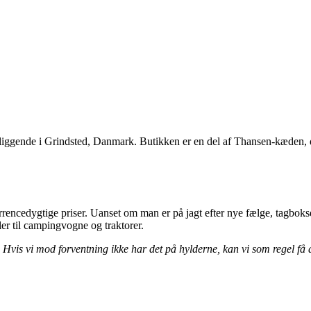
beliggende i Grindsted, Danmark. Butikken er en del af Thansen-kæden, d
encedygtige priser. Uanset om man er på jagt efter nye fælge, tagbokse, 
kler til campingvogne og traktorer.
vis vi mod forventning ikke har det på hylderne, kan vi som regel få det 