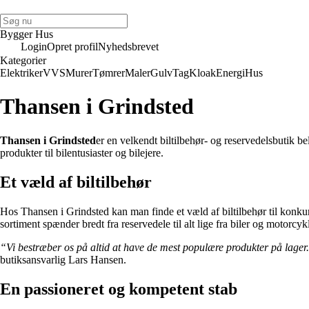
Bygger Hus
Login
Opret profil
Nyhedsbrevet
Kategorier
Elektriker
VVS
Murer
Tømrer
Maler
Gulv
Tag
Kloak
Energi
Hus
Thansen i Grindsted
Thansen i Grindsted
er en velkendt biltilbehør- og reservedelsbutik 
produkter til bilentusiaster og bilejere.
Et væld af biltilbehør
Hos Thansen i Grindsted kan man finde et væld af biltilbehør til konkurr
sortiment spænder bredt fra reservedele til alt lige fra biler og motorcy
“Vi bestræber os på altid at have de mest populære produkter på lager. H
butiksansvarlig Lars Hansen.
En passioneret og kompetent stab