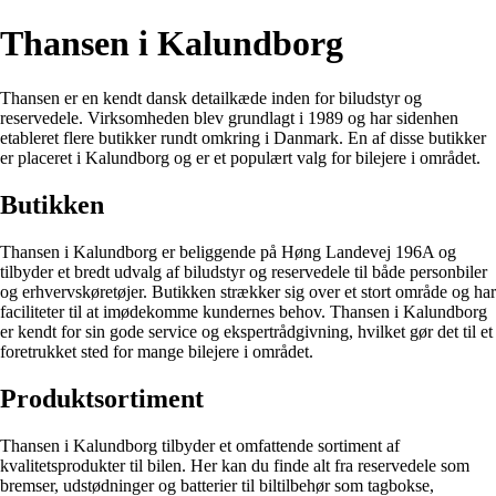
Thansen i Kalundborg
Thansen er en kendt dansk detailkæde inden for biludstyr og
reservedele. Virksomheden blev grundlagt i 1989 og har sidenhen
etableret flere butikker rundt omkring i Danmark. En af disse butikker
er placeret i Kalundborg og er et populært valg for bilejere i området.
Butikken
Thansen i Kalundborg er beliggende på Høng Landevej 196A og
tilbyder et bredt udvalg af biludstyr og reservedele til både personbiler
og erhvervskøretøjer. Butikken strækker sig over et stort område og har
faciliteter til at imødekomme kundernes behov. Thansen i Kalundborg
er kendt for sin gode service og ekspertrådgivning, hvilket gør det til et
foretrukket sted for mange bilejere i området.
Produktsortiment
Thansen i Kalundborg tilbyder et omfattende sortiment af
kvalitetsprodukter til bilen. Her kan du finde alt fra reservedele som
bremser, udstødninger og batterier til biltilbehør som tagbokse,