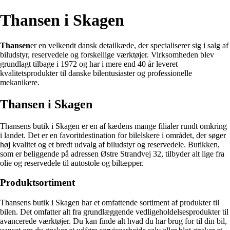
Thansen i Skagen
Thansen
er en velkendt dansk detailkæde, der specialiserer sig i salg af
biludstyr, reservedele og forskellige værktøjer. Virksomheden blev
grundlagt tilbage i 1972 og har i mere end 40 år leveret
kvalitetsprodukter til danske bilentusiaster og professionelle
mekanikere.
Thansen i Skagen
Thansens butik i Skagen er en af kædens mange filialer rundt omkring
i landet. Det er en favoritdestination for bilelskere i området, der søger
høj kvalitet og et bredt udvalg af biludstyr og reservedele. Butikken,
som er beliggende på adressen Østre Strandvej 32, tilbyder alt lige fra
olie og reservedele til autostole og biltæpper.
Produktsortiment
Thansens butik i Skagen har et omfattende sortiment af produkter til
bilen. Det omfatter alt fra grundlæggende vedligeholdelsesprodukter til
avancerede værktøjer. Du kan finde alt hvad du har brug for til din bil,