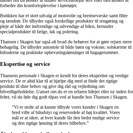
uanset om du ønsker at udføre servicearbejde selv eller blot ønsker at
forbedre din komfortoplevelse i køretøjet.
Butikken har et stort udvalg af motorolie og bremsevæske samt filtre
og tændrør. De tilbyder også forskellige produkter til rengøring og
pleje af både det indvendige og udvendige af bilen, herunder
specialprodukter til fælge, lak og polering.
Thansen i Skagen har også alt hvad du behøver for at gøre rejsen mere
behagelig. De tilbyder autostole til både børn og voksne, solskærme til
bilruderne og praktiske opbevaringsløsninger til bagagerummet.
Ekspertise og service
Thansens personale i Skagen er kendt for deres ekspertise og venlige
service. De er altid klar til at hjælpe dig med at finde det rigtige
produkt til dine behov og give dig råd og vejledning om
bilvedligeholdelse. Uanset om du er en erfaren bilejer eller ny inden for
feltet, vil du føle dig godt tilpas ved at handle hos Thansen i Skagen.
“Vi er stolte af at kunne tilbyde vores kunder i Skagen en
bred vifte af biludstyr og reservedele af høj kvalitet. Vores
mål er at sikre, at hver kunde får den bedst mulige service
og den rigtige løsning til deres bilbehov.”