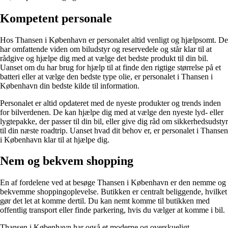
Kompetent personale
Hos Thansen i København er personalet altid venligt og hjælpsomt. De
har omfattende viden om biludstyr og reservedele og står klar til at
rådgive og hjælpe dig med at vælge det bedste produkt til din bil.
Uanset om du har brug for hjælp til at finde den rigtige størrelse på et
batteri eller at vælge den bedste type olie, er personalet i Thansen i
København din bedste kilde til information.
Personalet er altid opdateret med de nyeste produkter og trends inden
for bilverdenen. De kan hjælpe dig med at vælge den nyeste lyd- eller
lygtepakke, der passer til din bil, eller give dig råd om sikkerhedsudstyr
til din næste roadtrip. Uanset hvad dit behov er, er personalet i Thansen
i København klar til at hjælpe dig.
Nem og bekvem shopping
En af fordelene ved at besøge Thansen i København er den nemme og
bekvemme shoppingoplevelse. Butikken er centralt beliggende, hvilket
gør det let at komme dertil. Du kan nemt komme til butikken med
offentlig transport eller finde parkering, hvis du vælger at komme i bil.
Thansen i København har også et moderne og overskueligt