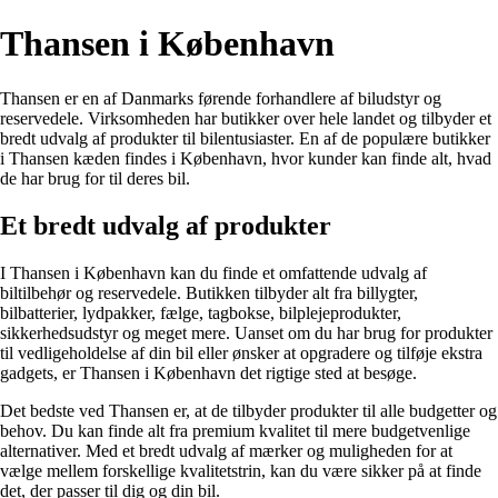
Thansen i København
Thansen er en af Danmarks førende forhandlere af biludstyr og
reservedele. Virksomheden har butikker over hele landet og tilbyder et
bredt udvalg af produkter til bilentusiaster. En af de populære butikker
i Thansen kæden findes i København, hvor kunder kan finde alt, hvad
de har brug for til deres bil.
Et bredt udvalg af produkter
I Thansen i København kan du finde et omfattende udvalg af
biltilbehør og reservedele. Butikken tilbyder alt fra billygter,
bilbatterier, lydpakker, fælge, tagbokse, bilplejeprodukter,
sikkerhedsudstyr og meget mere. Uanset om du har brug for produkter
til vedligeholdelse af din bil eller ønsker at opgradere og tilføje ekstra
gadgets, er Thansen i København det rigtige sted at besøge.
Det bedste ved Thansen er, at de tilbyder produkter til alle budgetter og
behov. Du kan finde alt fra premium kvalitet til mere budgetvenlige
alternativer. Med et bredt udvalg af mærker og muligheden for at
vælge mellem forskellige kvalitetstrin, kan du være sikker på at finde
det, der passer til dig og din bil.