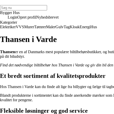
Bygger Hus
Login
Opret profil
Nyhedsbrevet
Kategorier
Elektriker
VVS
Murer
Tømrer
Maler
Gulv
Tag
Kloak
Energi
Hus
Thansen i Varde
Thansen
er en af Danmarks mest populære biltilbehørsbutikker, og butik
på dit biludstyr.
Find det nødvendige biltilbehør hos Thansen i Varde og giv din bil den 
Et bredt sortiment af kvalitetsprodukter
Hos Thansen i Varde kan du finde alt lige fra billygter og fælge til tagb
Blandt produkterne i sortimentet kan du finde anerkendte mærker som B
kvalitet for pengene.
Fleksible løsninger og god service