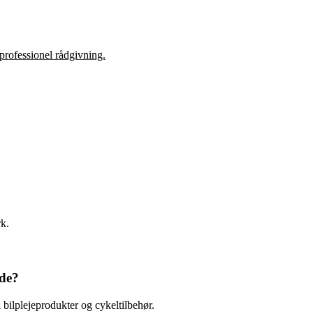
 professionel rådgivning.
rk.
rde?
 bilplejeprodukter og cykeltilbehør.