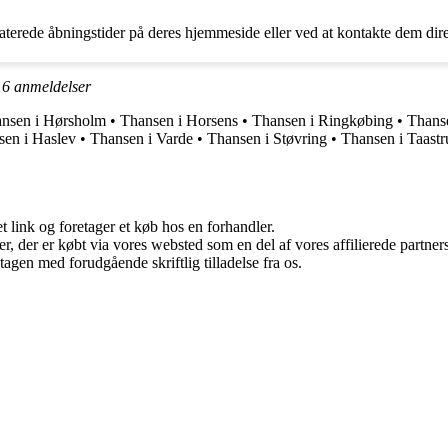
terede åbningstider på deres hjemmeside eller ved at kontakte dem dire
16
anmeldelser
nsen i Hørsholm
•
Thansen i Horsens
•
Thansen i Ringkøbing
•
Thanse
sen i Haslev
•
Thansen i Varde
•
Thansen i Støvring
•
Thansen i Taastr
t link og foretager et køb hos en forhandler.
ter, der er købt via vores websted som en del af vores affilierede partn
tagen med forudgående skriftlig tilladelse fra os.