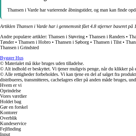
Thansen i Varde har varierende åbningstider, og man kan finde opda
Artiklen Thansen i Varde har i gennemsnit fået
4.8
stjerner baseret på
Andre populære artikler:
Thansen i Støvring
•
Thansen i Randers
•
Tha
Tønder
•
Thansen i Hobro
•
Thansen i Søborg
•
Thansen i Tilst
•
Than
Thansen i Grindsted
Bygger Hus
© Materialet må ikke bruges uden tilladelse.
© Alt indhold er beskyttet. Vi tjener muligvis penge, når du klikker på e
© Alle rettigheder forbeholdes. Vi kan tjene en del af salget fra produk
distribueres, transmitteres, cachelagres eller på anden måde bruges, und
Hvem er vi
Oprindelse
Vores værdier
Holdet bag
Gør en forskel
Kontorer
Overblik
Kundeservice
Fejlfinding
Input