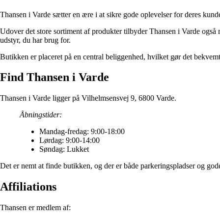
Thansen i Varde sætter en ære i at sikre gode oplevelser for deres kunde
Udover det store sortiment af produkter tilbyder Thansen i Varde også m
udstyr, du har brug for.
Butikken er placeret på en central beliggenhed, hvilket gør det bekvemt f
Find Thansen i Varde
Thansen i Varde ligger på Vilhelmsensvej 9, 6800 Varde.
Åbningstider:
Mandag-fredag: 9:00-18:00
Lørdag: 9:00-14:00
Søndag: Lukket
Det er nemt at finde butikken, og der er både parkeringspladser og god
Affiliations
Thansen er medlem af: