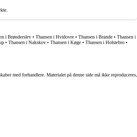
kte.
n i Brønderslev
•
Thansen i Hvidovre
•
Thansen i Brande
•
Thansen i
up
•
Thansen i Nakskov
•
Thansen i Køge
•
Thansen i Holstebro
•
erskaber med forhandlere. Materialet på denne side må ikke reproduceres,