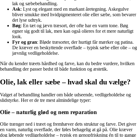
lak og sæbebehandling.
Ask
: Lyst og elegant med en markant åretegning. Askegulve
bliver smukke med hvidpigmenteret olie eller sæbe, som bevarer
det lyse udtryk.
Bøg
: En tæt og jævn træsort, der ofte har en varm tone. Bøg
egner sig godt til lak, men kan også olieres for et mere naturligt
look.
Fyr og gran
: Bløde træsorter, der hurtigt får mærker og patina.
De kræver en beskyttende overflade – typisk sæbe eller olie – og
jævnlig vedligeholdelse.
Når du kender træets hårdhed og farve, kan du bedre vurdere, hvilken
behandling der passer bedst til både funktion og æstetik.
Olie, lak eller sæbe – hvad skal du vælge?
Valget af behandling handler om både udseende, vedligeholdelse og
slidstyrke. Her er de tre mest almindelige typer:
Olie – naturlig glød og nem reparation
Olie trænger ned i træet og fremhæver dets struktur og farve. Det giver
en varm, naturlig overflade, der føles behagelig at gå på. Olie kræver
dog løbende vedligeholdelse – typisk en genopfriskning én til to gange