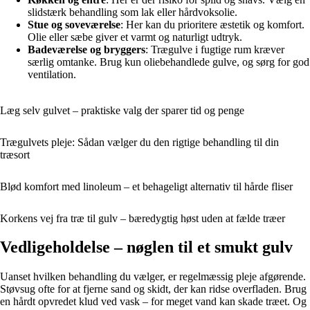
slidstærk behandling som lak eller hårdvoksolie.
Stue og soveværelse
: Her kan du prioritere æstetik og komfort.
Olie eller sæbe giver et varmt og naturligt udtryk.
Badeværelse og bryggers
: Trægulve i fugtige rum kræver
særlig omtanke. Brug kun oliebehandlede gulve, og sørg for god
ventilation.
Læg selv gulvet – praktiske valg der sparer tid og penge
Trægulvets pleje: Sådan vælger du den rigtige behandling til din
træsort
Blød komfort med linoleum – et behageligt alternativ til hårde fliser
Korkens vej fra træ til gulv – bæredygtig høst uden at fælde træer
Vedligeholdelse – nøglen til et smukt gulv
Uanset hvilken behandling du vælger, er regelmæssig pleje afgørende.
Støvsug ofte for at fjerne sand og skidt, der kan ridse overfladen. Brug
en hårdt opvredet klud ved vask – for meget vand kan skade træet. Og