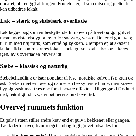
om året, afhængigt af brugen. Fordelen er, at små ridser og pletter let
kan udbedres lokalt.
Lak – stærk og slidstærk overflade
Lak lægger sig som en beskyttende film oven på træet og gør gulvet
meget modstandsdygtigt over for snavs og væske. Det er et godt valg
til rum med høj trafik, som entré og køkken. Ulempen er, at skader i
lakken ikke kan repareres lokalt – hele gulvet skal slibes og lakeres
igen, hvis overfladen bliver slidt.
Sæbe – klassisk og naturlig
Sæbebehandling er især populær til lyse, nordiske gulve i fyr, gran og
ask. Sæben mætter træet og danner en beskyttende hinde, men kræver
hyppig vask med træsæbe for at bevare effekten. Til gengæld får du et
mat, naturligt udtryk, der patinerer smukt over tid.
Overvej rummets funktion
Et gulv i stuen stiller andre krav end et gulv i køkkenet eller gangen.
Tænk derfor over, hvor meget slid og fugt gulvet udsættes for.
Køkken og entré
: Her er der risiko for spild og snavs. Vælg en