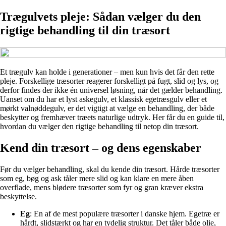
Trægulvets pleje: Sådan vælger du den
rigtige behandling til din træsort
Et trægulv kan holde i generationer – men kun hvis det får den rette
pleje. Forskellige træsorter reagerer forskelligt på fugt, slid og lys, og
derfor findes der ikke én universel løsning, når det gælder behandling.
Uanset om du har et lyst askegulv, et klassisk egetræsgulv eller et
mørkt valnøddegulv, er det vigtigt at vælge en behandling, der både
beskytter og fremhæver træets naturlige udtryk. Her får du en guide til,
hvordan du vælger den rigtige behandling til netop din træsort.
Kend din træsort – og dens egenskaber
Før du vælger behandling, skal du kende din træsort. Hårde træsorter
som eg, bøg og ask tåler mere slid og kan klare en mere åben
overflade, mens blødere træsorter som fyr og gran kræver ekstra
beskyttelse.
Eg
: En af de mest populære træsorter i danske hjem. Egetræ er
hårdt, slidstærkt og har en tydelig struktur. Det tåler både olie,