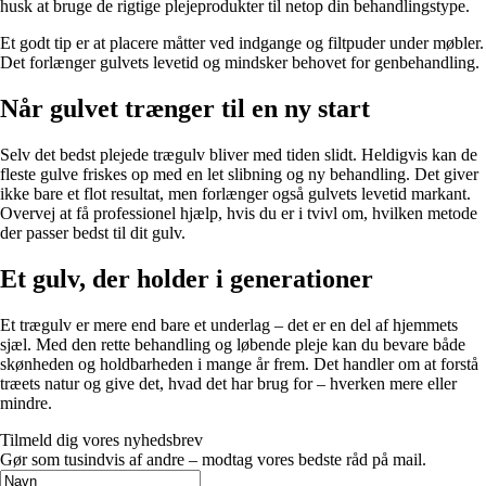
husk at bruge de rigtige plejeprodukter til netop din behandlingstype.
Et godt tip er at placere måtter ved indgange og filtpuder under møbler.
Det forlænger gulvets levetid og mindsker behovet for genbehandling.
Når gulvet trænger til en ny start
Selv det bedst plejede trægulv bliver med tiden slidt. Heldigvis kan de
fleste gulve friskes op med en let slibning og ny behandling. Det giver
ikke bare et flot resultat, men forlænger også gulvets levetid markant.
Overvej at få professionel hjælp, hvis du er i tvivl om, hvilken metode
der passer bedst til dit gulv.
Et gulv, der holder i generationer
Et trægulv er mere end bare et underlag – det er en del af hjemmets
sjæl. Med den rette behandling og løbende pleje kan du bevare både
skønheden og holdbarheden i mange år frem. Det handler om at forstå
træets natur og give det, hvad det har brug for – hverken mere eller
mindre.
Tilmeld dig vores nyhedsbrev
Gør som tusindvis af andre – modtag vores bedste råd på mail.