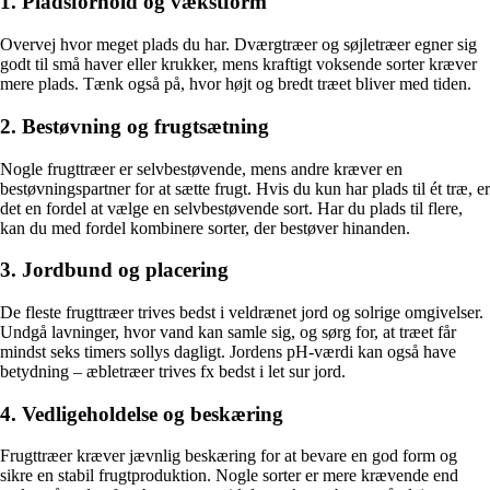
1. Pladsforhold og vækstform
Overvej hvor meget plads du har. Dværgtræer og søjletræer egner sig
godt til små haver eller krukker, mens kraftigt voksende sorter kræver
mere plads. Tænk også på, hvor højt og bredt træet bliver med tiden.
2. Bestøvning og frugtsætning
Nogle frugttræer er selvbestøvende, mens andre kræver en
bestøvningspartner for at sætte frugt. Hvis du kun har plads til ét træ, er
det en fordel at vælge en selvbestøvende sort. Har du plads til flere,
kan du med fordel kombinere sorter, der bestøver hinanden.
3. Jordbund og placering
De fleste frugttræer trives bedst i veldrænet jord og solrige omgivelser.
Undgå lavninger, hvor vand kan samle sig, og sørg for, at træet får
mindst seks timers sollys dagligt. Jordens pH-værdi kan også have
betydning – æbletræer trives fx bedst i let sur jord.
4. Vedligeholdelse og beskæring
Frugttræer kræver jævnlig beskæring for at bevare en god form og
sikre en stabil frugtproduktion. Nogle sorter er mere krævende end