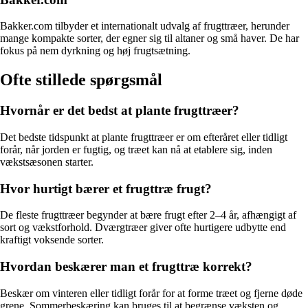
Bakker.com tilbyder et internationalt udvalg af frugttræer, herunder
mange kompakte sorter, der egner sig til altaner og små haver. De har
fokus på nem dyrkning og høj frugtsætning.
Ofte stillede spørgsmål
Hvornår er det bedst at plante frugttræer?
Det bedste tidspunkt at plante frugttræer er om efteråret eller tidligt
forår, når jorden er fugtig, og træet kan nå at etablere sig, inden
vækstsæsonen starter.
Hvor hurtigt bærer et frugttræ frugt?
De fleste frugttræer begynder at bære frugt efter 2–4 år, afhængigt af
sort og vækstforhold. Dværgtræer giver ofte hurtigere udbytte end
kraftigt voksende sorter.
Hvordan beskærer man et frugttræ korrekt?
Beskær om vinteren eller tidligt forår for at forme træet og fjerne døde
grene. Sommerbeskæring kan bruges til at begrænse væksten og