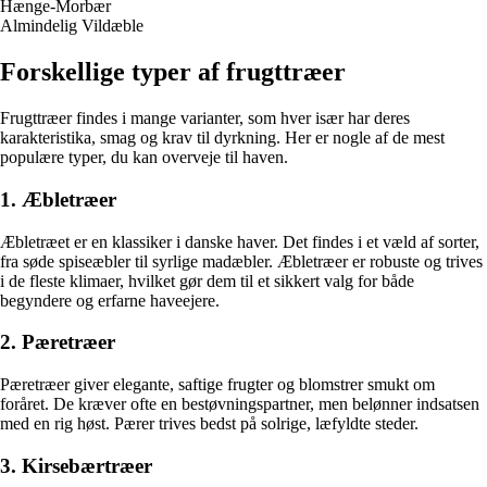
Hænge-Morbær
Almindelig Vildæble
Forskellige typer af frugttræer
Frugttræer findes i mange varianter, som hver især har deres
karakteristika, smag og krav til dyrkning. Her er nogle af de mest
populære typer, du kan overveje til haven.
1. Æbletræer
Æbletræet er en klassiker i danske haver. Det findes i et væld af sorter,
fra søde spiseæbler til syrlige madæbler. Æbletræer er robuste og trives
i de fleste klimaer, hvilket gør dem til et sikkert valg for både
begyndere og erfarne haveejere.
2. Pæretræer
Pæretræer giver elegante, saftige frugter og blomstrer smukt om
foråret. De kræver ofte en bestøvningspartner, men belønner indsatsen
med en rig høst. Pærer trives bedst på solrige, læfyldte steder.
3. Kirsebærtræer