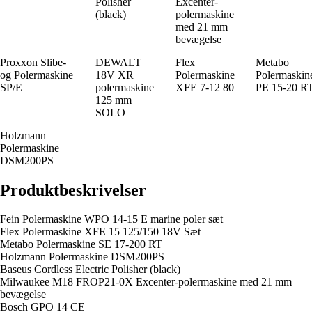
Polisher
Excenter-
(black)
polermaskine
med 21 mm
bevægelse
Proxxon Slibe-
DEWALT
Flex
Metabo
og Polermaskine
18V XR
Polermaskine
Polermaskin
SP/E
polermaskine
XFE 7-12 80
PE 15-20 R
125 mm
SOLO
Holzmann
Polermaskine
DSM200PS
Produktbeskrivelser
Fein Polermaskine WPO 14-15 E marine poler sæt
Flex Polermaskine XFE 15 125/150 18V Sæt
Metabo Polermaskine SE 17-200 RT
Holzmann Polermaskine DSM200PS
Baseus Cordless Electric Polisher (black)
Milwaukee M18 FROP21-0X Excenter-polermaskine med 21 mm
bevægelse
Bosch GPO 14 CE