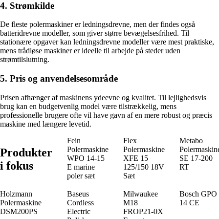
4. Strømkilde
De fleste polermaskiner er ledningsdrevne, men der findes også
batteridrevne modeller, som giver større bevægelsesfrihed. Til
stationære opgaver kan ledningsdrevne modeller være mest praktiske,
mens trådløse maskiner er ideelle til arbejde på steder uden
strømtilslutning.
5. Pris og anvendelsesområde
Prisen afhænger af maskinens ydeevne og kvalitet. Til lejlighedsvis
brug kan en budgetvenlig model være tilstrækkelig, mens
professionelle brugere ofte vil have gavn af en mere robust og præcis
maskine med længere levetid.
Fein
Flex
Metabo
Polermaskine
Polermaskine
Polermaskin
Produkter
WPO 14-15
XFE 15
SE 17-200
i fokus
E marine
125/150 18V
RT
poler sæt
Sæt
Holzmann
Baseus
Milwaukee
Bosch GPO
Polermaskine
Cordless
M18
14 CE
DSM200PS
Electric
FROP21-0X