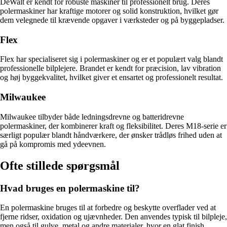
DeWalt er kendt for robuste maskiner til professionelt brug. Deres
polermaskiner har kraftige motorer og solid konstruktion, hvilket gør
dem velegnede til krævende opgaver i værksteder og på byggepladser.
Flex
Flex har specialiseret sig i polermaskiner og er et populært valg blandt
professionelle bilplejere. Brandet er kendt for præcision, lav vibration
og høj byggekvalitet, hvilket giver et ensartet og professionelt resultat.
Milwaukee
Milwaukee tilbyder både ledningsdrevne og batteridrevne
polermaskiner, der kombinerer kraft og fleksibilitet. Deres M18-serie er
særligt populær blandt håndværkere, der ønsker trådløs frihed uden at
gå på kompromis med ydeevnen.
Ofte stillede spørgsmål
Hvad bruges en polermaskine til?
En polermaskine bruges til at forbedre og beskytte overflader ved at
fjerne ridser, oxidation og ujævnheder. Den anvendes typisk til bilpleje,
men også til gulve, metal og andre materialer, hvor en glat finish