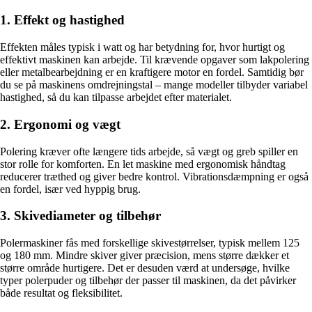
1. Effekt og hastighed
Effekten måles typisk i watt og har betydning for, hvor hurtigt og
effektivt maskinen kan arbejde. Til krævende opgaver som lakpolering
eller metalbearbejdning er en kraftigere motor en fordel. Samtidig bør
du se på maskinens omdrejningstal – mange modeller tilbyder variabel
hastighed, så du kan tilpasse arbejdet efter materialet.
2. Ergonomi og vægt
Polering kræver ofte længere tids arbejde, så vægt og greb spiller en
stor rolle for komforten. En let maskine med ergonomisk håndtag
reducerer træthed og giver bedre kontrol. Vibrationsdæmpning er også
en fordel, især ved hyppig brug.
3. Skivediameter og tilbehør
Polermaskiner fås med forskellige skivestørrelser, typisk mellem 125
og 180 mm. Mindre skiver giver præcision, mens større dækker et
større område hurtigere. Det er desuden værd at undersøge, hvilke
typer polerpuder og tilbehør der passer til maskinen, da det påvirker
både resultat og fleksibilitet.