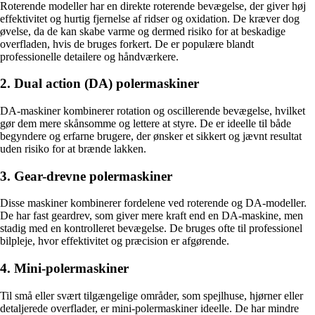
Roterende modeller har en direkte roterende bevægelse, der giver høj
effektivitet og hurtig fjernelse af ridser og oxidation. De kræver dog
øvelse, da de kan skabe varme og dermed risiko for at beskadige
overfladen, hvis de bruges forkert. De er populære blandt
professionelle detailere og håndværkere.
2. Dual action (DA) polermaskiner
DA-maskiner kombinerer rotation og oscillerende bevægelse, hvilket
gør dem mere skånsomme og lettere at styre. De er ideelle til både
begyndere og erfarne brugere, der ønsker et sikkert og jævnt resultat
uden risiko for at brænde lakken.
3. Gear-drevne polermaskiner
Disse maskiner kombinerer fordelene ved roterende og DA-modeller.
De har fast geardrev, som giver mere kraft end en DA-maskine, men
stadig med en kontrolleret bevægelse. De bruges ofte til professionel
bilpleje, hvor effektivitet og præcision er afgørende.
4. Mini-polermaskiner
Til små eller svært tilgængelige områder, som spejlhuse, hjørner eller
detaljerede overflader, er mini-polermaskiner ideelle. De har mindre